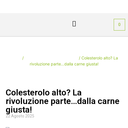
PIÙ GUSTO
Area Personale
0
Il blog della carne di struzzo
Home
/
Il blog della carne di struzzo
/ Colesterolo alto? La
rivoluzione parte…dalla carne giusta!
Colesterolo alto? La
rivoluzione parte…dalla carne
giusta!
22 Agosto 2025