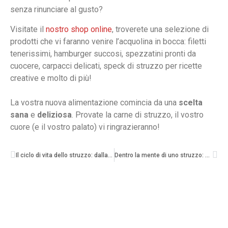
senza rinunciare al gusto?
Visitate il
nostro shop online
, troverete una sel
ezi
one di
prodotti che vi faranno venire l’acquolina in bocca: filetti
tenerissimi, hamburger succosi, spezzatini pronti da
cuocere, carpacci delicati, speck di struzzo per ricette
creative e molto di più!
La vostra nuova alimentazione comincia da una
scelta
sana
e
deliziosa
. Provate la carne di struzzo, il vostro
cuore (e il vostro palato) vi ringrazieranno!
Il ciclo di vita dello struzzo: dalla schiusa alla corsa
Dentro la mente di uno struzzo: emozioni, amore e vita in branco