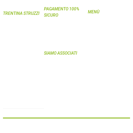
PAGAMENTO 100%
MENÙ
TRENTINA STRUZZI
SICURO
Home
Società Agricola
Shop
Semplice
My Pet
335-5944720 (orario
Curiosità
d’ufficio)
Domande &
Via Spiazzi, 2 Località
SIAMO ASSOCIATI
Risposte
Viarago
Azienda
38057 Pergine
Recensioni
Valsugana (TN)
Blog
C.F./P.IVA
Contatti
01940960220
Termini e condizioni
info@piugusto.eu
Privacy Policy
www.piugusto.eu
Carne di struzzo
Powered by
Vitamina Studio
Copyright ©
Più Gusto