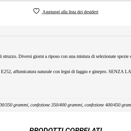
Aggiungi alla lista dei desideri
 di struzzo. Diversi giorni a riposo con una mistura di selezionate spezi
rvante E252, affumicatura naturale con legni di faggio e ginepro. SE
300/350 grammi, confezione 350/400 grammi, confezione 400/450 gra
PRODOTTI CORRELATI