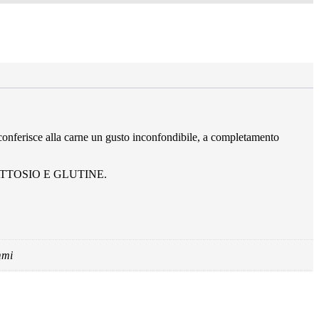
e conferisce alla carne un gusto inconfondibile, a completamento
NZA LATTOSIO E GLUTINE.
mmi