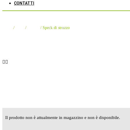
CONTATTI
Speck di struzzo
Home
/
Shop
/
Salumi
/ Speck di struzzo
Il prodotto non è attualmente in magazzino e non è disponibile.