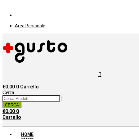
Vai
PIÙ GUSTO
al
Area Personale
contenuto
Area Personale
€
0.00
0
Carrello
Cerca
CERCA
€
0.00
0
Carrello
HOME