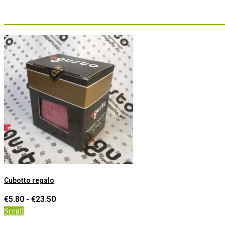
Cubotto regalo
Fascia
€
5.80
-
€
23.50
di
Questo
Scegli
prezzo:
prodotto