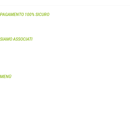
PAGAMENTO 100% SICURO
SIAMO ASSOCIATI
MENÙ
Home
Shop
My Pet
Curiosità
Domande & Risposte
Azienda
Recensioni