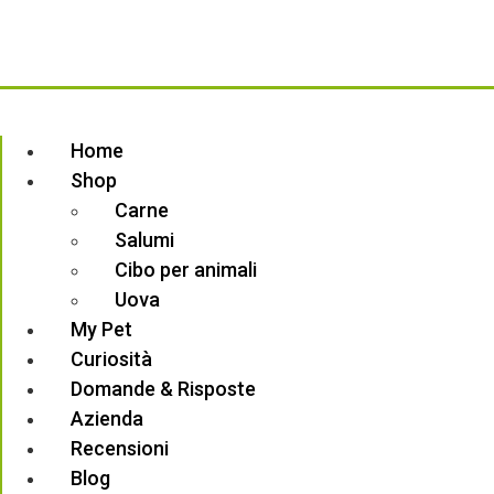
Blog
Contatti
Termini e condizioni
Privacy Policy
Copyright ©
Più Gusto
Powered by
Vitamina Studio
Home
Shop
Carne
Salumi
Cibo per animali
Uova
My Pet
Curiosità
Domande & Risposte
Azienda
Recensioni
Blog