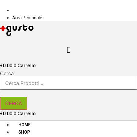
Vai
PIÙ GUSTO
al
Area Personale
contenuto
Area Personale
€
0.00
0
Carrello
Cerca
CERCA
€
0.00
0
Carrello
HOME
SHOP