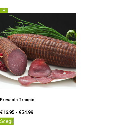
Bresaola Trancio
Fascia
€
16.95
-
€
54.99
di
Questo
Scegli
prezzo:
prodotto