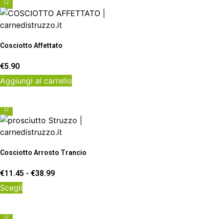
più
varianti.
Le
opzioni
Cosciotto Affettato
possono
€
5.90
essere
scelte
Aggiungi al carrello
nella
pagina
del
prodotto
Cosciotto Arrosto Trancio
Fascia
€
11.45
-
€
38.99
di
Questo
Scegli
prezzo:
prodotto
da
ha