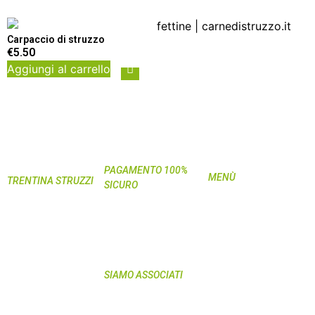
Carpaccio di struzzo
€
5.50
Aggiungi al carrello
PAGAMENTO 100%
MENÙ
TRENTINA STRUZZI
SICURO
Home
Società Agricola
Shop
Semplice
My Pet
335-5944720 (orario
Curiosità
d’ufficio)
Domande &
Via Spiazzi, 2 Località
SIAMO ASSOCIATI
Risposte
Viarago
Azienda
38057 Pergine
Recensioni
Valsugana (TN)