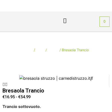
PIÙ GUSTO
Area Personale
0
Bresaola Trancio
Home
/
Shop
/
Salumi
/ Bresaola Trancio
Bresaola Trancio
€
16.95
-
€
54.99
Trancio sottovuoto.