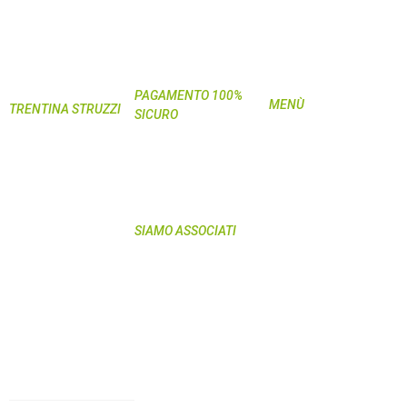
PAGAMENTO 100%
MENÙ
TRENTINA STRUZZI
SICURO
Home
Società Agricola
Shop
Semplice
My Pet
335-5944720 (orario
Curiosità
d’ufficio)
Domande &
Via Spiazzi, 2 Località
SIAMO ASSOCIATI
Risposte
Viarago
Azienda
38057 Pergine
Recensioni
Valsugana (TN)
Blog
C.F./P.IVA
Contatti
01940960220
Termini e condizioni
info@piugusto.eu
Privacy Policy
www.piugusto.eu
Carne di struzzo