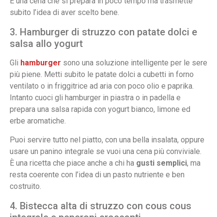
È una cena che si prepara in poco tempo ma trasmette
subito l’idea di aver scelto bene.
3. Hamburger di struzzo con patate dolci e
salsa allo yogurt
Gli
hamburger
sono una soluzione intelligente per le sere
più piene. Metti subito le patate dolci a cubetti in forno
ventilato o in friggitrice ad aria con poco olio e paprika.
Intanto cuoci gli hamburger in piastra o in padella e
prepara una salsa rapida con yogurt bianco, limone ed
erbe aromatiche.
Puoi servire tutto nel piatto, con una bella insalata, oppure
usare un panino integrale se vuoi una cena più conviviale.
È una ricetta che piace anche a chi ha
gusti semplici
, ma
resta coerente con l’idea di un pasto nutriente e ben
costruito.
4. Bistecca alta di struzzo con cous cous