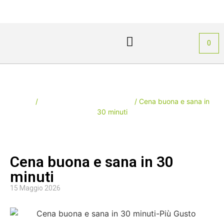
PIÙ GUSTO
Area Personale
0
Il blog della carne di struzzo
Home
/
Il blog della carne di struzzo
/ Cena buona e sana in
30 minuti
Cena buona e sana in 30
minuti
15 Maggio 2026