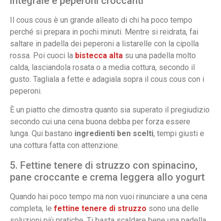
integrale e peperoni croccanti
Il cous cous è un grande alleato di chi ha poco tempo
perché si prepara in pochi minuti. Mentre si reidrata, fai
saltare in padella dei peperoni a listarelle con la cipolla
rossa. Poi cuoci la
bistecca alta
su una padella molto
calda, lasciandola rosata o a media cottura, secondo il
gusto. Tagliala a fette e adagiala sopra il cous cous con i
peperoni.
È un piatto che dimostra quanto sia superato il pregiudizio
secondo cui una cena buona debba per forza essere
lunga. Qui bastano
ingredienti ben scelti
, tempi giusti e
una cottura fatta con attenzione.
5. Fettine tenere di struzzo con spinacino,
pane croccante e crema leggera allo yogurt
Quando hai poco tempo ma non vuoi rinunciare a una cena
completa, le
fettine tenere di struzzo
sono una delle
soluzioni più pratiche. Ti basta scaldare bene una padella,