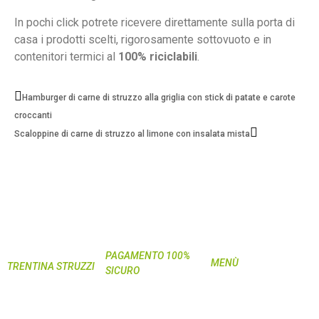
In pochi click potrete ricevere direttamente sulla porta di
casa i prodotti scelti, rigorosamente sottovuoto e in
contenitori termici al
100% riciclabili
.
Hamburger di carne di struzzo alla griglia con stick di patate e carote
croccanti
Scaloppine di carne di struzzo al limone con insalata mista
PAGAMENTO 100%
MENÙ
TRENTINA STRUZZI
SICURO
Home
Società Agricola
Shop
Semplice
My Pet