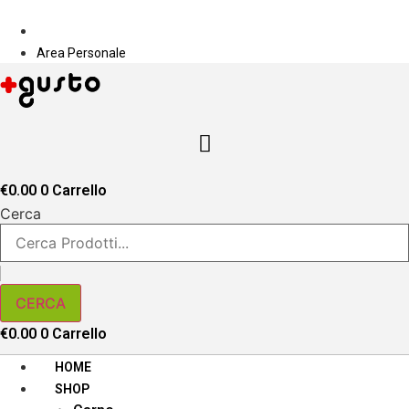
Vai
PIÙ GUSTO
al
Area Personale
contenuto
Area Personale
€
0.00
0
Carrello
Cerca
CERCA
€
0.00
0
Carrello
HOME
SHOP