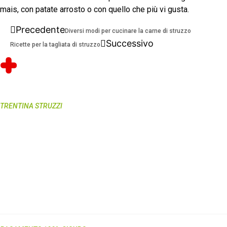
mais, con patate arrosto o con quello che più vi gusta.
Precedente
Diversi modi per cucinare la carne di struzzo
Successivo
Ricette per la tagliata di struzzo
TRENTINA STRUZZI
Società Agricola Semplice
335-5944720 (orario d’ufficio)
Via Spiazzi, 2 Località Viarago
38057 Pergine Valsugana (TN)
C.F./P.IVA 01940960220
info@piugusto.eu
www.piugusto.eu
Carne di struzzo