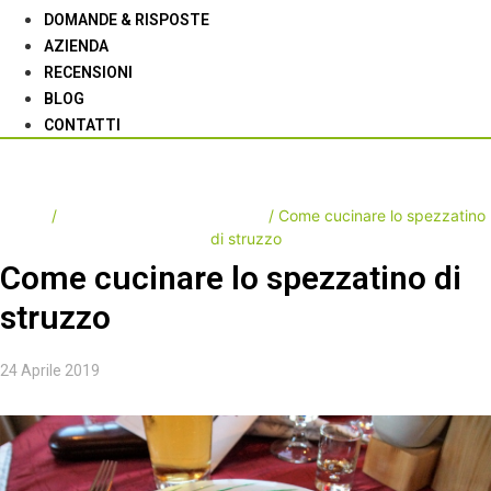
DOMANDE & RISPOSTE
AZIENDA
RECENSIONI
BLOG
CONTATTI
Il blog della carne di struzzo
Home
/
Il blog della carne di struzzo
/ Come cucinare lo spezzatino
di struzzo
Come cucinare lo spezzatino di
struzzo
24 Aprile 2019