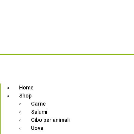
My Pet
Curiosità
Domande & Risposte
Azienda
Recensioni
Blog
Contatti
Termini e condizioni
Privacy Policy
Copyright ©
Più Gusto
Powered by
Vitamina Studio
Home
Shop
Carne
Salumi
Cibo per animali
Uova